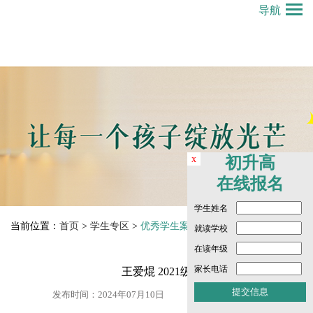
导航
x
初升高
在线报名
学生姓名
当前位置：
首页
>
学生专区
>
优秀学生案例 Student Exemplars
就读学校
在读年级
家长电话
王爱焜 2021级
发布时间：2024年07月10日
点击数： 3304 次