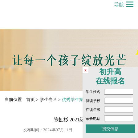
导航
x
初升高
在线报名
学生姓名
当前位置：
首页
>
学生专区
>
优秀学生案例 Student Exemplars
就读学校
在读年级
家长电话
陈虹杉 2021级
发布时间：2024年07月11日
点击数： 3340 次