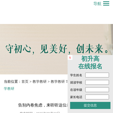
导航
x
初升高
在线报名
学生姓名
当前位置：
首页
>
教学教研
>
教学教研 Teaching and Research
>
教
就读学校
学教研
在读年级
家长电话
告别内卷焦虑，来听听这位老师的快慢哲学