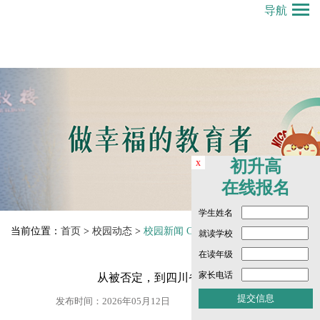
导航
x
初升高
在线报名
学生姓名
当前位置：
首页
>
校园动态
>
校园新闻 Campus News
就读学校
在读年级
家长电话
从被否定，到四川省冠军
发布时间：2026年05月12日
点击数： 490 次