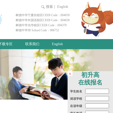
搜索
English
树德中学宁夏街校区CEEB Code：694659
树德中学外国语校区CEEB Code：694658
树德中学光华校区CEEB Code：694370
树德中学IB School Code：006752
下载专区
联系我们
English
x
初升高
在线报名
学生姓名
就读学校
在读年级