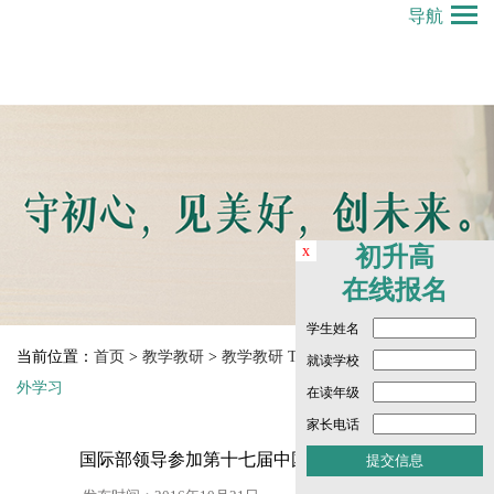
导航
x
初升高
在线报名
学生姓名
当前位置：
首页
>
教学教研
>
教学教研 Teaching and Research
>
赴
就读学校
外学习
在读年级
家长电话
国际部领导参加第十七届中国国际教育年会