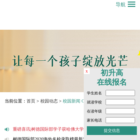
导航
x
初升高
在线报名
学生姓名
当前位置：
首页
>
校园动态
>
校园新闻 Campus News
就读学校
在读年级
家长电话
重磅喜讯|树德国际部学子获哈佛大学本科录取！
2020-03-27
树德国际部2020海外名校录取榜最新发布！
2020-03-16