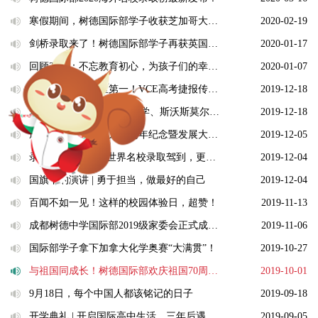
寒假期间，树德国际部学子收获芝加哥大学、帝国理工等海外名...
2020-02-19
剑桥录取来了！树德国际部学子再获英国剑桥大学青睐！
2020-01-17
回顾2019：不忘教育初心，为孩子们的幸福人生奠基！
2020-01-07
蝉联14年的中国区第一！VCE高考捷报传来！
2019-12-18
录取季 | 约翰·霍普金斯大学、斯沃斯莫尔学院、圣母大学、帝...
2019-12-18
成都树德中学建校九十周年纪念暨发展大会| 致树德校友的一封信
2019-12-05
录取季 | 2020首批世界名校录取驾到，更多offer正在路上！...
2019-12-04
国旗下的演讲 | 勇于担当，做最好的自己
2019-12-04
百闻不如一见！这样的校园体验日，超赞！
2019-11-13
成都树德中学国际部2019级家委会正式成立！
2019-11-06
国际部学子拿下加拿大化学奥赛“大满贯”！
2019-10-27
与祖国同成长！树德国际部欢庆祖国70周年华诞
2019-10-01
9月18日，每个中国人都该铭记的日子
2019-09-18
开学典礼 | 开启国际高中生活，三年后遇见更好的自己！
2019-09-05