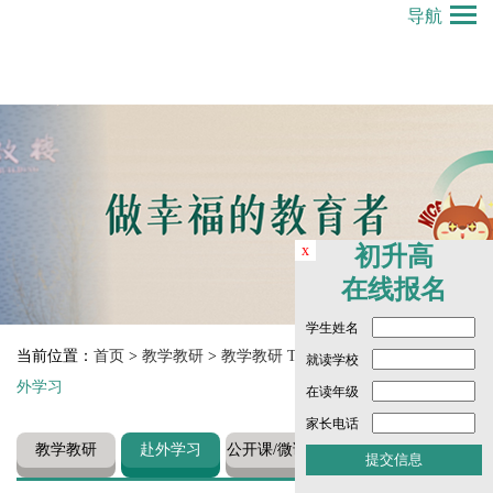
导航
x
初升高
在线报名
学生姓名
当前位置：
首页
>
教学教研
>
教学教研 Teaching and Research
>
赴
就读学校
外学习
在读年级
家长电话
教学教研
赴外学习
公开课/微课视
频