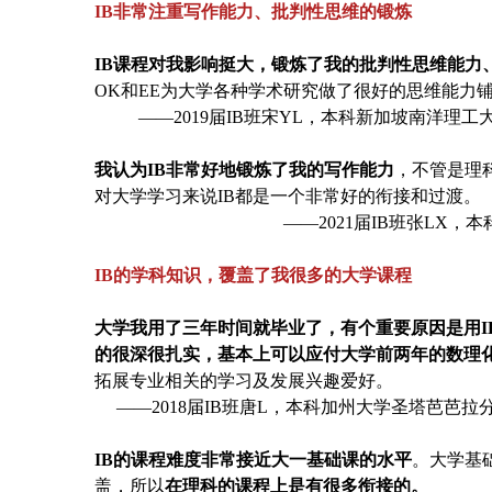
IB非常注重写作能力、批判性思维的锻炼
IB课程对我影响挺大，锻炼了我的批判性思维能力
OK和EE为大学各种学术研究做了很好的思维能力
——2019届IB班宋YL，本科新加坡南洋理
我认为IB非常好地锻炼了我的写作能力
，不管是理
对大学学习来说IB都是一个非常好的衔接和过渡。
——2021届IB班张LX
IB的学科知识，覆盖了我很多的大学课程
大学我用了三年时间就毕业了，有个重要原因是用IB
的很深很扎实，基本上可以应付大学前两年的数理
拓展专业相关的学习及发展兴趣爱好。
——2018届IB班唐L，本科加州大学圣塔芭芭
IB的课程难度非常接近大一基础课的水平
。大学基
盖，所以
在理科的课程上是有很多衔接的。