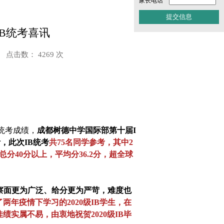
家长电话
IB统考喜讯
点击数： 4269 次
球统考成绩，
成都树德中学国际部第十届I
，此次IB统考
共75名同
学参考，其中2
总分40分以上，
平均分36.2分，超全球
考察面更为广泛、给分更为严苛，难度也
两年疫情下学习的2020级IB学生，在
实属不易，由衷地祝贺2020级IB毕