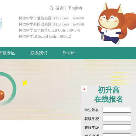
搜索
English
树德中学宁夏街校区CEEB Code：694659
树德中学外国语校区CEEB Code：694658
树德中学光华校区CEEB Code：694370
树德中学IB School Code：006752
下载专区
联系我们
English
x
初升高
在线报名
学生姓名
就读学校
在读年级