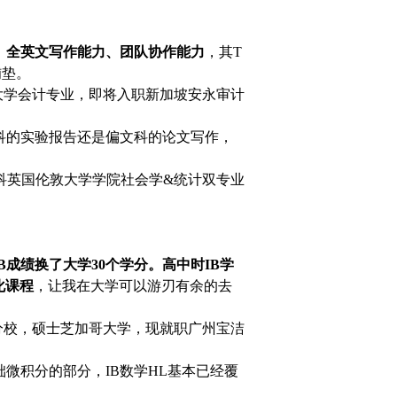
、全英文写作能力、团队协作能力
，
其T
铺垫。
工大学会计专业，即将入职新加坡安永审计
科的实验报告还是偏文科的论文写作，
，本科英国伦敦大学学院社会学&统计双专业
成绩换了大学30个学分。高中时IB学
化课程
，让我在大学可以游刃有余的去
拉分校，硕士芝加哥大学，现就职广州宝洁
础微积分的部分，IB数学HL基本已经覆