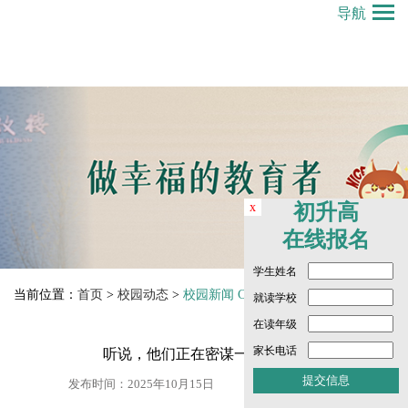
导航
x
初升高
在线报名
学生姓名
当前位置：
首页
>
校园动态
>
校园新闻 Campus News
就读学校
在读年级
家长电话
听说，他们正在密谋一件“大事”
发布时间：2025年10月15日
点击数： 1252 次