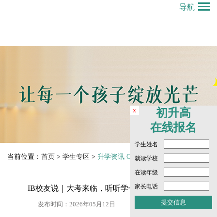
导航
x
初升高
在线报名
学生姓名
当前位置：
首页
>
学生专区
>
升学资讯 College Counselling Info
就读学校
在读年级
家长电话
IB校友说｜大考来临，听听学长学姐的“真心话”
发布时间：2026年05月12日
点击数： 261 次