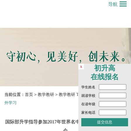
导航
x
初升高
在线报名
学生姓名
当前位置：
首页
>
教学教研
>
教学教研 Teaching and Research
>
赴
就读学校
外学习
在读年级
家长电话
国际部升学指导参加2017年世界名中学联盟年会&大学研讨
会