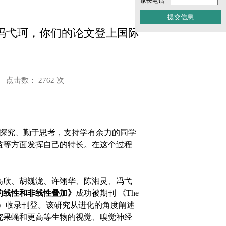
家长电话
冯弋珂，你们的论文登上国际
！
点击数： 2762 次
探究、勤于思考，支持学有余力的同学
益等方面发挥自己的特长。在这个过程
陈高欣、胡巍泷、许翊华、陈湘灵、冯弋
的线性和非线性叠加》
成功被期刊 《The
》（《新兴研究者》）收录刊登。该研究从进化的角度阐述
究果蝇和更高等生物的视觉、嗅觉神经