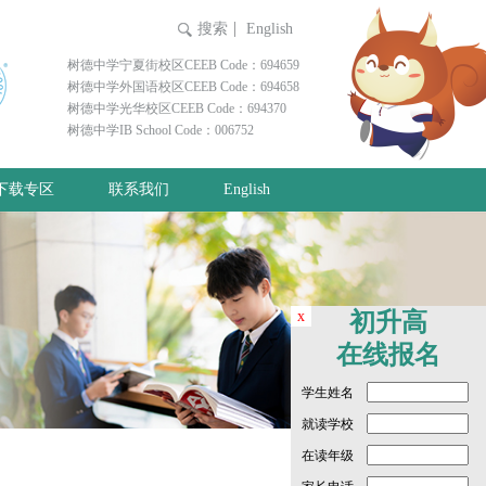
搜索
English
树德中学宁夏街校区CEEB Code：694659
树德中学外国语校区CEEB Code：694658
树德中学光华校区CEEB Code：694370
树德中学IB School Code：006752
下载专区
联系我们
English
x
初升高
在线报名
学生姓名
就读学校
在读年级