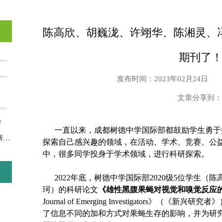
陈高欣、胡巍泷、许翊华、陈湘灵、
期刊了
在国际部，有一个把批评变成“段子”的数学老师
“一节课笑十次”的数学老师，他用幽默拿捏了注意力曲线
发布时间：2023年02月24日
文章分享到：
“包的”，国际部的中文课如何破“梗”表达？
学
一直以来，成都树德中学国际部都鼓励学生勇于
树德国际部AP团队深研精教，驱动课程全新进化
探索自己感兴趣的领域，在活动、学术、竞赛、公
中，很多同学投身于学术领域，进行科研探索。
2022年底，树德中学国际部2020级5位学生（
珂）的科研论文
《雄性黑腹果蝇对视觉和嗅觉反应
Journal of Emerging Investigators
了信息不同的加和方式对果蝇生存的影响，并为研